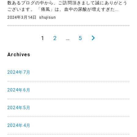
数あるブログの中から、ご訪問頂きまして誠にありがとう
ございます。 「痛風」は、血中の尿酸が増えすぎた...
2024年3月14日
shujisun
投
1
2
…
5
次
稿
の
Archives
の
ペ
ペ
ー
2024年7月
ー
ジ
ジ
2024年6月
送
り
2024年5月
2024年4月