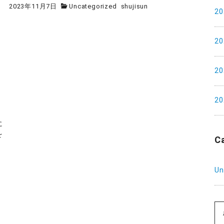
2023年11月7日
Uncategorized
shujisun
2
2
2
2
に
を
C
Un