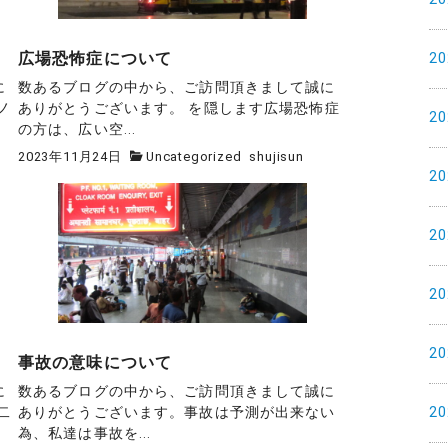
広場恐怖症について
2
に
数あるブログの中から、ご訪問頂きまして誠に
ノ
ありがとうございます。 を隠します広場恐怖症
2
の方は、広い空...
2023年11月24日
Uncategorized
shujisun
2
2
2
2
事故の意味について
に
数あるブログの中から、ご訪問頂きまして誠に
2
二
ありがとうございます。事故は予測が出来ない
為、私達は事故を...