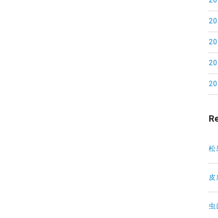
2
2
2
2
2
R
松
皮
虫